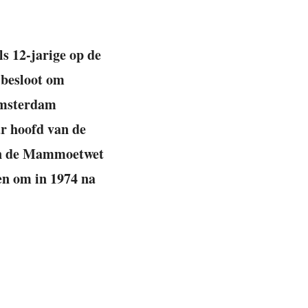
s 12-jarige op de
r besloot om
 Amsterdam
ar hoofd van de
van de Mammoetwet
ten om in 1974 na