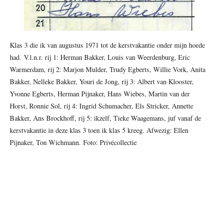
Klas 3 die ik van augustus 1971 tot de kerstvakantie onder mijn hoede
had. V.l.n.r. rij 1: Herman Bakker, Louis van Weerdenburg, Eric
Warmerdam, rij 2: Marjon Mulder, Trudy Egberts, Willie Vork, Anita
Bakker, Nelleke Bakker, Youri de Jong, rij 3: Albert van Klooster,
Yvonne Egberts, Herman Pijnaker, Hans Wiebes, Martin van der
Horst, Ronnie Sol, rij 4: Ingrid Schumacher, Els Stricker, Annette
Bakker, Ans Brockhoff, rij 5: ikzelf, Tieke Waagemans, juf vanaf de
kerstvakantie in deze klas 3 toen ik klas 5 kreeg. Afwezig: Ellen
Pijnaker, Ton Wichmann. Foto: Privécollectie