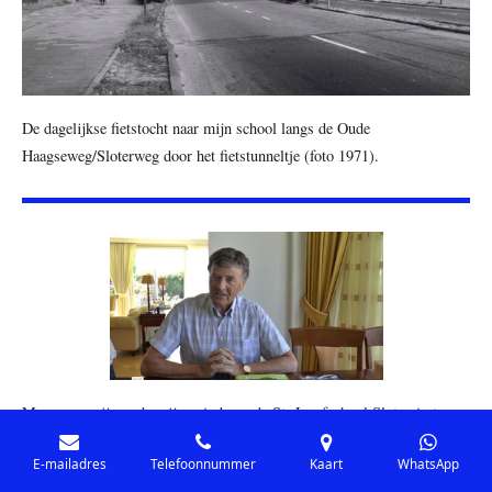
De dagelijkse fietstocht naar mijn school langs de Oude
Haagseweg/Sloterweg door het fietstunneltje (foto 1971).
Meer over mijn onderwijsperiode op de St. Jozefschool Sloten in twee
interviews:
E-mailadres
Telefoonnummer
Kaart
WhatsApp
https://www.youtube.com/watch?v=RFInnuO3MDo&t=92s