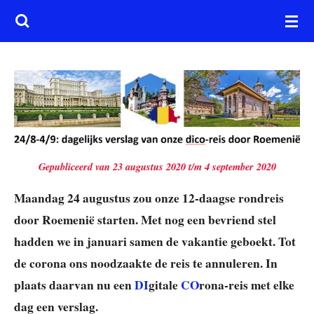
Ga
direct
naar
de
hoofdinhoud
Gepubliceerd van 23 augustus 2020 t/m 4 september 2020
Maandag 24 augustus zou onze 12-daagse rondreis
door Roemenië starten. Met nog een bevriend stel
hadden we in januari samen de vakantie geboekt. Tot
de corona ons noodzaakte de reis te annuleren. In
plaats daarvan nu een
DI
gitale
CO
rona-reis met elke
dag een verslag.