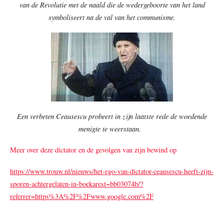
van de Revolutie met de naald die de wedergeboorte van het land
symboliseert na de val van het communisme.
Een verbeten Ceausescu probeert in zijn laatste rede de woedende
menigte te weerstaan.
Meer over deze dictator en de gevolgen van zijn bewind op
https://www.trouw.nl/nieuws/het-ego-van-dictator-ceausescu-heeft-zijn-
sporen-achtergelaten-in-boekarest~bb03074b/?
referrer=https%3A%2F%2Fwww.google.com%2F